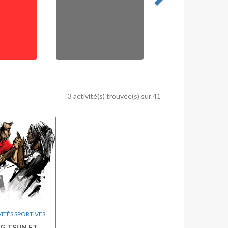
3 activité(s) trouvée(s) sur 41
ITÉS SPORTIVES
G TSUN ET