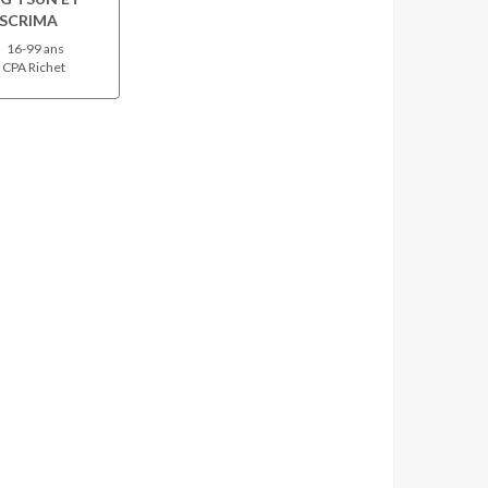
SCRIMA
16-99 ans
CPA Richet