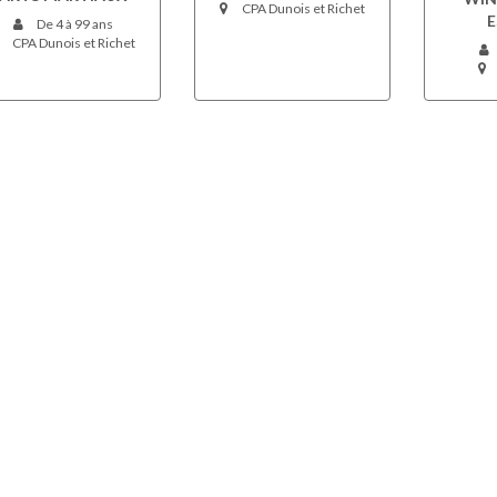
CPA Dunois et Richet
E
De 4 à 99 ans
CPA Dunois et Richet