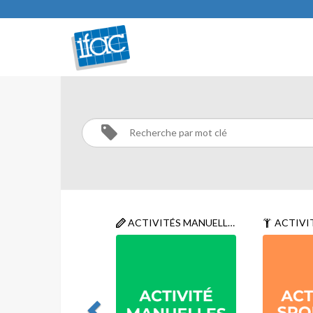
MISE
EN
FORME
Activités
Mise
ACTIVITÉS MANUELLES
ACTIVIT
en
forme