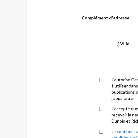
Complément d'adresse
*
Ville
J'autorise Ce
à utiliser dan
publications 
j'apparaitrai
J'accepte que 
recevoir la n
Dunois et Ric
Je confirme a
conditions gé