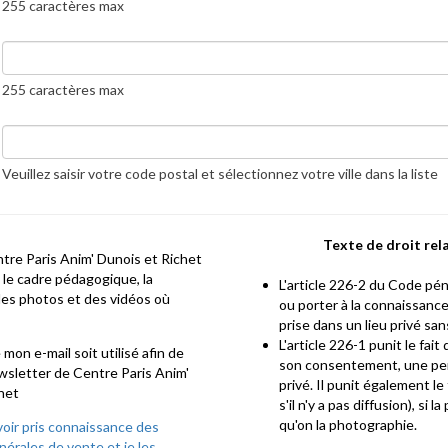
255 caractères max
255 caractères max
*
Ville
Veuillez saisir votre code postal et sélectionnez votre ville dans la liste
Texte de droit rela
ntre Paris Anim' Dunois et Richet
s le cadre pédagogique, la
L'article 226-2 du Code péna
des photos et des vidéos où
ou porter à la connaissance
prise dans un lieu privé sa
L'article 226-1 punit le fai
mon e-mail soit utilisé afin de
son consentement, une per
ewsletter de Centre Paris Anim'
privé. Il punit également l
het
s'il n'y a pas diffusion), si
qu'on la photographie.
voir pris connaissance des
nérales de vente et je les