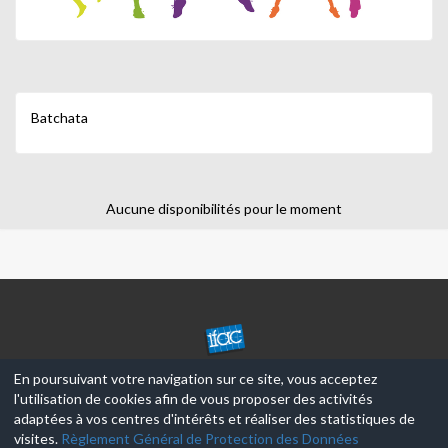
Batchata
Aucune disponibilités pour le moment
CENTRE
PARIS
ANIM'
En poursuivant votre navigation sur ce site, vous acceptez
DUNOIS
l'utilisation de cookies afin de vous proposer des activités
ET
© 2017-2026, Ce site est propulsé par
Aniapps.fr
adaptées à vos centres d'intérêts et réaliser des statistiques de
RICHET
visites.
Règlement Général de Protection des Données
CGV