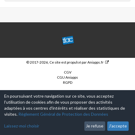
CENTRE
PARIS
ANIM'
DUNOIS
ET
© 2017-2026, Ce site est propulsé par
Aniapps.fr
RICHET
CGV
CGU Aniapps
RGPD
En poursuivant votre navigation sur ce site, vous acceptez
l'utilisation de cookies afin de vous proposer des activités
adaptées à vos centres d'intérêts et réaliser des statistiques de
visites.
Règlement Général de Protection des Données
Laissez-moi choisir
Je refuse
J'accepte